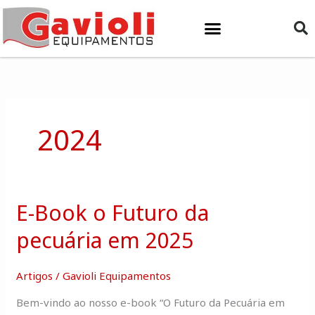
Ir
para
o
conteúdo
2024
E-Book o Futuro da
E-
Book
pecuária em 2025
o
Futuro
Artigos
/
Gavioli Equipamentos
da
pecuária
Bem-vindo ao nosso e-book “O Futuro da Pecuária em
em