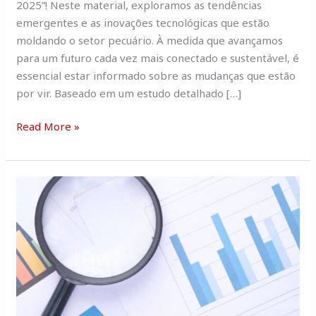
2025”! Neste material, exploramos as tendências
2025
emergentes e as inovações tecnológicas que estão
moldando o setor pecuário. À medida que avançamos
para um futuro cada vez mais conectado e sustentável, é
essencial estar informado sobre as mudanças que estão
por vir. Baseado em um estudo detalhado […]
Read More »
Tendências
para
pecuária
em
2025:
Inovações
e
Desafios