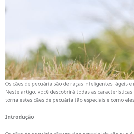
Os cães de pecuária são de raças inteligentes, ágeis
Neste artigo, você descobrirá todas as característic
torna estes cães de pecuária tão especiais e como ele
Introdução
Os cães de pecuária são um tipo especial de cão que é 