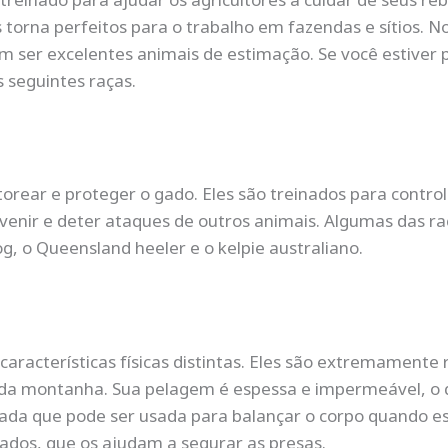
orna perfeitos para o trabalho em fazendas e sítios. No
 ser excelentes animais de estimação. Se você estiver
s seguintes raças.
torear e proteger o gado. Eles são treinados para contr
evenir e deter ataques de outros animais. Algumas das r
og, o Queensland heeler e o kelpie australiano.
aracterísticas físicas distintas. Eles são extremamente 
o da montanha. Sua pelagem é espessa e impermeável, o 
da que pode ser usada para balançar o corpo quando e
iados, que os ajudam a segurar as presas.