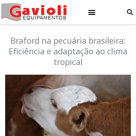
Ir
para
o
conteúdo
Braford na pecuária brasileira:
Eficiência e adaptação ao clima
tropical