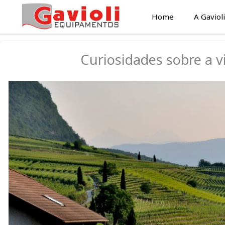
Ir
Home
A Gavioli
para
o
conteúdo
Curiosidades sobre a v