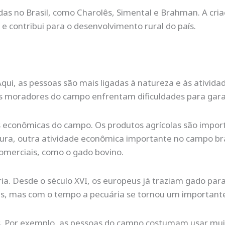
adas no Brasil, como Charolês, Simental e Brahman. A cr
e contribui para o desenvolvimento rural do país.
qui, as pessoas são mais ligadas à natureza e às atividad
tos moradores do campo enfrentam dificuldades para garan
ades econômicas do campo. Os produtos agrícolas são impo
ura, outra atividade econômica importante no campo bras
comerciais, como o gado bovino.
ia. Desde o século XVI, os europeus já traziam gado para 
das, mas com o tempo a pecuária se tornou um important
. Por exemplo, as pessoas do campo costumam usar mui