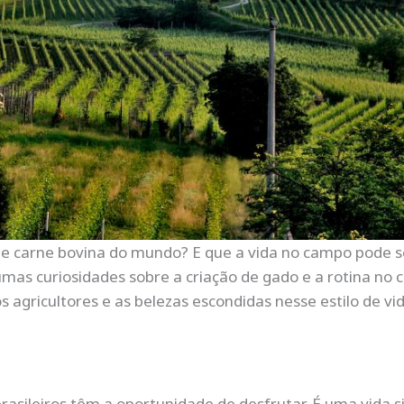
de carne bovina do mundo? E que a vida no campo pode s
mas curiosidades sobre a criação de gado e a rotina no c
 agricultores e as belezas escondidas nesse estilo de vi
rasileiros têm a oportunidade de desfrutar. É uma vida 