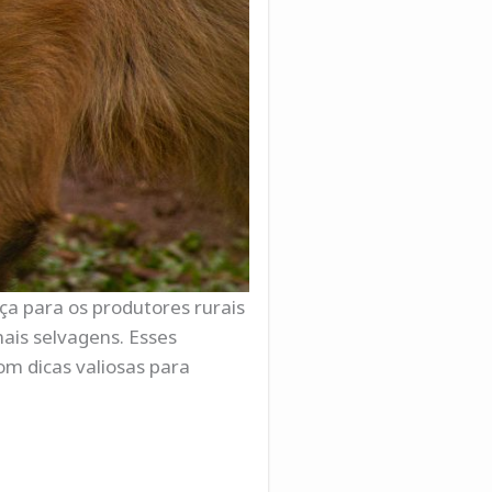
ça para os produtores rurais
ais selvagens. Esses
om dicas valiosas para