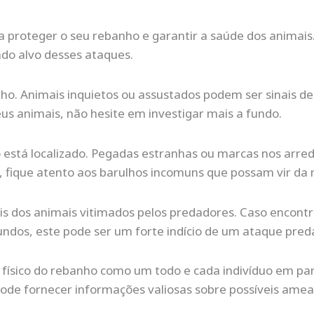
 proteger o seu rebanho e garantir a saúde dos animais
do alvo desses ataques.
. Animais inquietos ou assustados podem ser sinais de 
 animais, não hesite em investigar mais a fundo.
 está localizado. Pegadas estranhas ou marcas nos arre
 fique atento aos barulhos incomuns que possam vir da 
ais dos animais vitimados pelos predadores. Caso encon
dos, este pode ser um forte indício de um ataque preda
ísico do rebanho como um todo e cada indivíduo em part
so pode fornecer informações valiosas sobre possíveis a