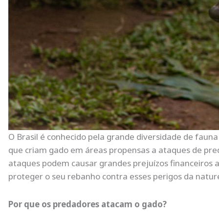
O Brasil é conhecido pela grande diversidade de fauna
que criam gado em áreas propensas a ataques de pred
ataques podem causar grandes prejuízos financeiros a
proteger o seu rebanho contra esses perigos da natu
Por que os predadores atacam o gado?