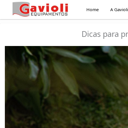
Ir
Home
A Gavioli
para
o
conteúdo
Dicas para p