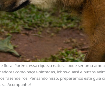
 e flora. Porém, essa riqueza natural pode ser uma amea
adores como onças-pintadas, lobos-guará e outros anim
os fazendeiros. Pensando nisso, preparamos este guia c
reza. Acompanhe!