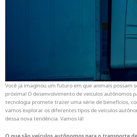
Você já imaginou um futuro em que animais possam se
próxima! O desenvolvimento de veículos autônomos pa
tecnologia promete trazer uma série de benefícios, co
vamos explorar os diferentes tipos de veículos autôn
dessa nova tendência. Vamos lá!
O que são veículos autônomos para o transporte d