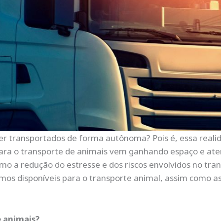
r transportados de forma autônoma? Pois é, essa reali
ra o transporte de animais vem ganhando espaço e aten
mo a redução do estresse e dos riscos envolvidos no tra
omos disponíveis para o transporte animal, assim como 
e animais?