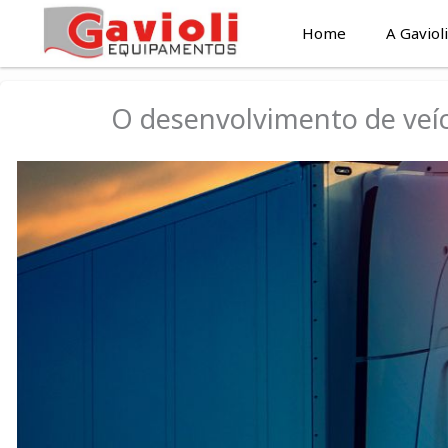
Ir
Home
A Gavioli
para
o
conteúdo
O desenvolvimento de veí