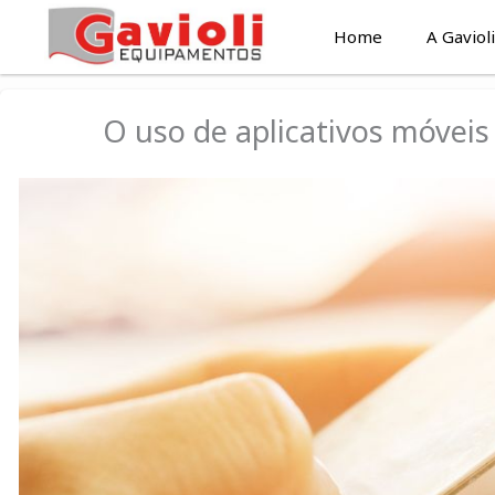
Ir
Home
A Gavioli
para
o
conteúdo
O uso de aplicativos móvei