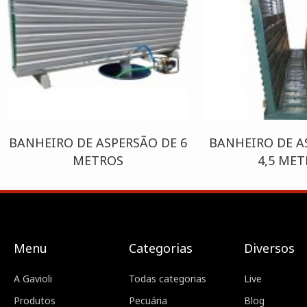
BANHEIRO DE ASPERSÃO DE 6
BANHEIRO DE A
METROS
4,5 ME
Menu
Categorias
Diversos
A Gavioli
Todas categorias
Live
Produtos
Pecuária
Blog