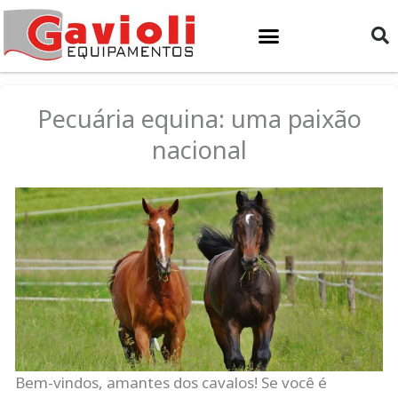
Ir
para
o
conteúdo
Pecuária equina: uma paixão
nacional
Bem-vindos, amantes dos cavalos! Se você é